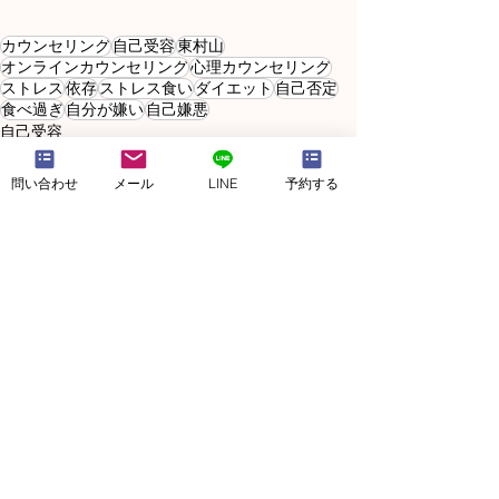
カウンセリング
自己受容
東村山
オンラインカウンセリング
心理カウンセリング
ストレス
依存
ストレス食い
ダイエット
自己否定
食べ過ぎ
自分が嫌い
自己嫌悪
自己受容
問い合わせ
メール
LINE
予約する
すべて表示
最新記事