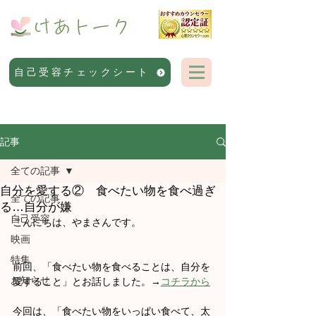
自己受容チェックシート
記事
全ての記事
自分を愛する② 食べたい物を食べ過ぎ
全ての記事
る…自分が嫌
自己受容
こんにちは、やまさんです。
映画
特集
前回、「食べたい物を食べることは、自分を
お知らせ
愛すること」とお話しました。→
コチラから
今回は、「食べたい物をいっぱい食べて、太