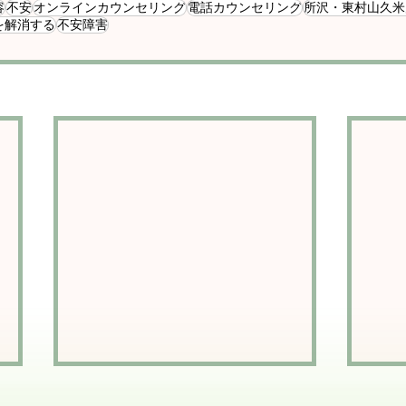
容
不安
オンラインカウンセリング
電話カウンセリング
所沢・東村山久米
を解消する
不安障害
「不安シーン」が多い人の
「