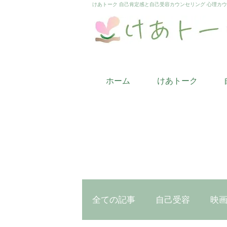
けあトーク 自己肯定感と自己受容カウンセリング 心理カ
ホーム
けあトーク
全ての記事
自己受容
映