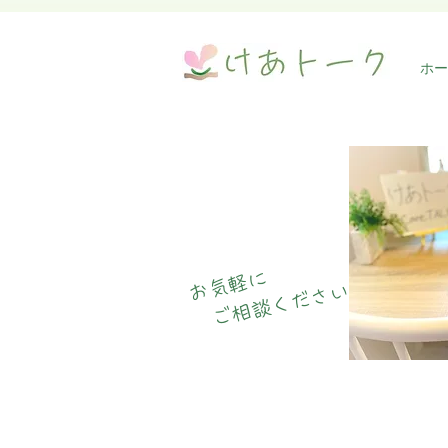
のループ～
こんにちわ、やまさんです。 前
ホー
回の続き☆ 前回の内容はコチラ
で見れます。 今回は↓↓ 【ルール
の影響～魔のループ～】 （ルー
ルの例は、前回をご参照くださ
い） ルールがあると「守らなき
ゃ／できるかな」と、意識しま
すよね。 この思考が繰り返さ
れ、自分自身へのプレッシャー
となり、...
お気軽に
ご相談ください