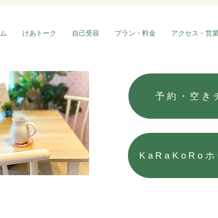
特徴
こん
こんにちわ、やまさんです。 前
「不
ム
けあトーク
自己受容
プラン・料金
アクセス・営
回の内容はコチラで見れます。
不安
今回から数回にわけて、 「1. 不
も、
安が生じる場面を減らす」をみ
いう
ていきます。 不安をゼロにする
安を
ことは難しいですが、緊張とリ
回に
ラックスのバランスがとれれ
しょ
予約・空き
ば、今よりずっと楽になりま
す」
す。...
思うの
KaRaKoRo