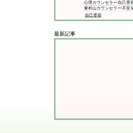
心理カウンセラー
自己受
東村山カウンセラー
不安
自己受容
最新記事
「不安」ルールの影響～魔