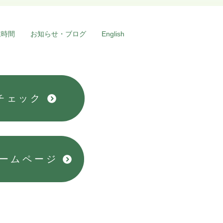
にちわ、やまさんです。
安シリーズ」前回の続き☆
業時間
お知らせ・ブログ
English
は生命にとって必要。で
苦しいから無くしたい！ と
ことで… 「どうやったら不
なくせるの？」 今回から数
わたって、お話していきま
う。 まず、「不安をなく
チェック
＝実際はこういうことだと
です↓↓...
ホームページ