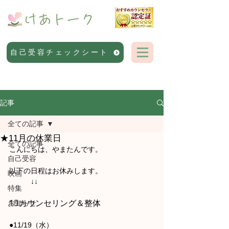
自己受容チェックシート
記事
全ての記事
★11月の休業日
全ての記事
こんにちは、やまたんです。
自己受容
以下の日程はお休みします。
映画
　　　↓↓
特集
お知らせ
1⃣カウンセリング＆整体
●11/19（水）