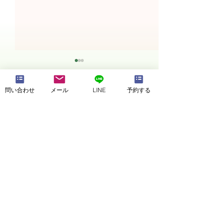
問い合わせ
メール
LINE
予約する
予約・空きチェック
News★新店舗情報⑥（お
News★新店舗
得な割引）
内設備・駐車場
KaRaKoRoホームページ
お気軽に
ご相談ください