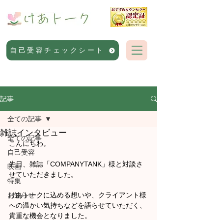
自己受容チェックシート
記事
全ての記事
雑誌インタビュー
全ての記事
こんにちわ。
自己受容
先日、雑誌「COMPANYTANK」様と対談さ
映画
せていただきました。
特集
お知らせ
けあトークに込める想いや、クライアント様
への温かい気持ちなどを語らせていただく、
貴重な機会となりました。