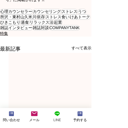
心理カウンセラー
カウンセリング
ストレス
うつ
所沢・東村山久米川
依存
ストレス食い
けあトーク
ひきこもり
過食
リラックス法
起業
雑誌インタビュー
雑誌対談
COMPANYTANK
特集
すべて表示
最新記事
問い合わせ
メール
LINE
予約する