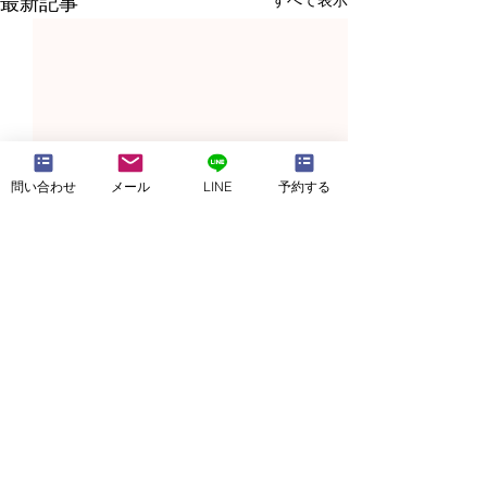
すべて表示
最新記事
問い合わせ
メール
LINE
予約する
カウンセリングとは？③
カウンセリング
＆④
＆②
こんにちは、やまたんです。
こんにちは、やま
前回は、「①＆②」をお話し
今回は、根本にか
ました。 ↓↓ ・カウ
ウンセリングとは？
予約・空きチェック
ンセリングに来る目的 ・カ
めてお話ししたい