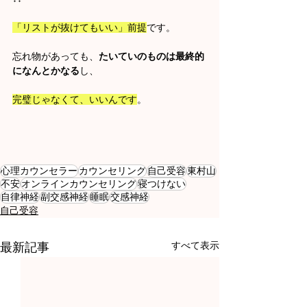
「リストが抜けてもいい」前提
です。
忘れ物があっても、
たいていのものは最終的
になんとかなる
し、
完璧じゃなくて、いいんです
。
心理カウンセラー
カウンセリング
自己受容
東村山
不安
オンラインカウンセリング
寝つけない
自律神経
副交感神経
睡眠
交感神経
自己受容
すべて表示
最新記事