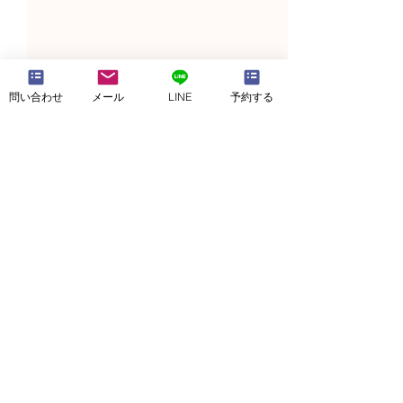
問い合わせ
メール
LINE
予約する
カウンセリングとは？③
カウンセリング
＆④
＆②
こんにちは、やまたんです。
こんにちは、やま
前回は、「①＆②」をお話し
今回は、根本にか
ました。 ↓↓ ・カウ
ウンセリングとは？
予約・空きチェック
ンセリングに来る目的 ・カ
めてお話ししたい
ウンセリングでする事 今回
す。 ①②③④の
は、 カウンセリングの理解を
①と②です。 ①
KaRaKoRoホームページ
さらに深めて いきたいと思い
グに来る目的 み
ます。 ③カウンセリングの修
りますよね、きっと