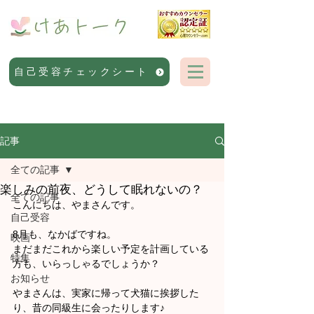
自己受容チェックシート
記事
全ての記事
楽しみの前夜、どうして眠れないの？
全ての記事
こんにちは、やまさんです。
自己受容
8月も、なかばですね。
映画
まだまだこれから楽しい予定を計画している
特集
方も、いらっしゃるでしょうか？
お知らせ
やまさんは、実家に帰って犬猫に挨拶した
り、昔の同級生に会ったりします♪