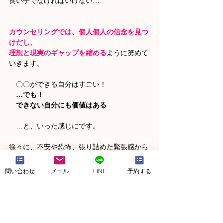
良い子でなければいけない…
カウンセリングでは、個人個人の信念を見つ
けだし、
理想と現実のギャップを縮める
ように努めて
いきます。
　〇〇ができる自分はすごい！
…でも！
できない自分にも価値はある
　…と、いった感じにです。
徐々に、不安や恐怖、張り詰めた緊張感から
解放され
生きるのが楽になる感覚をつかめるかなと思
問い合わせ
メール
LINE
予約する
います。
以上、自己受容とプライドのお話でした☆