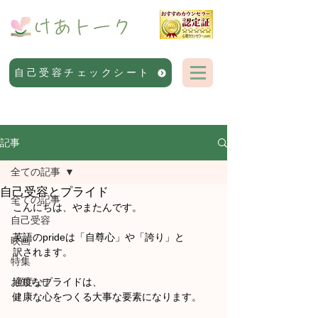
自己受容チェックシート
記事
全ての記事
自己受容とプライド
全ての記事
こんにちは、やまたんです。
自己受容
英語のprideは「自尊心」や「誇り」と
映画
訳されます。
特集
お知らせ
適度なプライドは、
健康な心をつくる大事な要素になります。