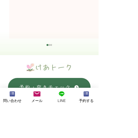
予約・空きチェック
News★新店舗情報⑥（お
News★新店舗
問い合わせ
メール
LINE
予約する
得な割引）
内設備・駐車場
KaRaKoRoホームページ
お気軽に
ご相談ください