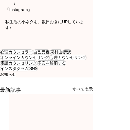
　　↓
「Instagram」
私生活の小ネタを、数日おきにUPしていま
す♪
心理カウンセラー
自己受容
東村山
所沢
オンラインカウンセリング
心理カウンセリング
電話カウンセリング
不安を解消する
インスタグラム
SNS
お知らせ
すべて表示
最新記事