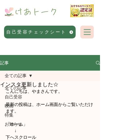
自己受容チェックシート
記事
全ての記事
インスタ更新しました☆
全ての記事
こんにちは、やまさんです。
自己受容
最新の投稿は、ホーム画面からご覧いただけ
映画
ます。
特集
お知らせ
「ホーム」
　　↓
下へスクロール