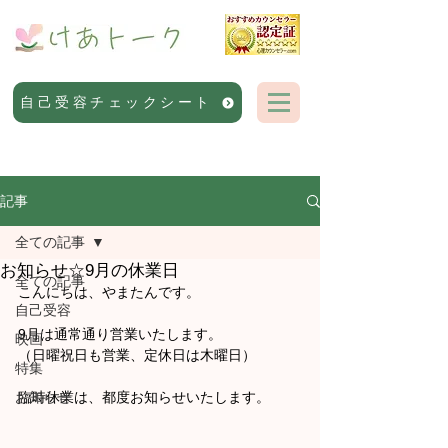
自己受容チェックシート
記事
全ての記事
お知らせ☆9月の休業日
全ての記事
こんにちは、やまたんです。
自己受容
9月は通常通り営業いたします。
映画
（
日曜祝日も営業、定休日は木曜日）
特集
お知らせ
臨時休業は、都度お知らせいたします。