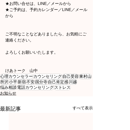
★お問い合せは、LINE／メールから
★ご予約は、予約カレンダー／LINE／メール
から
ご不明なことなどありましたら、お気軽にご
連絡ください。
よろしくお願いいたします。
けあトーク　山中
心理カウンセラー
カウンセリング
自己受容
東村山
所沢
小平
新宿
不安
国分寺
自己肯定感
川越
悩み相談
電話カウンセリング
ストレス
お知らせ
すべて表示
最新記事