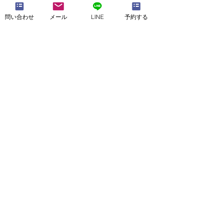
問い合わせ
メール
LINE
予約する
予約・空きチェック
News★新店舗情報⑥（お
News★新店舗
得な割引）
内設備・駐車場
KaRaKoRoホームページ
お気軽に
ご相談ください