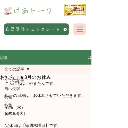
自己受容チェックシート
記事
全ての記事
お知らせ★3月のお休み
全ての記事
こんにちは、やまたんです。
自己受容
以下の日程は、お休みさせていただきます。
映画
特集
●3/5（水）
お知らせ
●3/18（火）
定休日は【毎週木曜日】です。