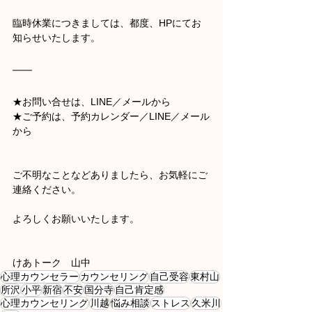
臨時休業につきましては、都度、HPにてお
知らせいたします。
★お問い合せは、LINE／メールから
★ご予約は、予約カレンダー／LINE／メール
から
ご不明なことなどありましたら、お気軽にご
連絡ください。
よろしくお願いいたします。
けあトーク　山中
心理カウンセラー
カウンセリング
自己受容
東村山
所沢
小平
新宿
不安
国分寺
自己肯定感
心理カウンセリング
川越
悩み相談
ストレス
久米川