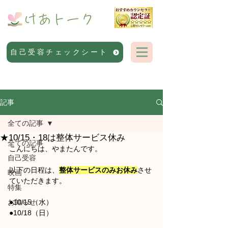
自己受容チェックシート
記事
全ての記事
★10/15・18は整体サービス休み
全ての記事
こんにちは、やまたんです。
自己受容
以下の日程は、
整体サービスのみお休み
させ
映画
ていただきます。
特集
お知らせ
●10/15（水）
●10/18（日）