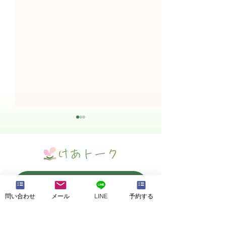
予約・空きチェック
問い合わせ
メール
LINE
予約する
News★新店舗情報⑥（お
News★新店舗
得な割引）
内設備・駐車場
KaRaKoRoホームページ