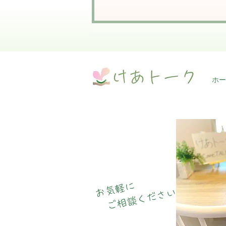
ホー
KaRaKoRoの整体～心と痛
みの緩和～
お気軽に
ご相談ください