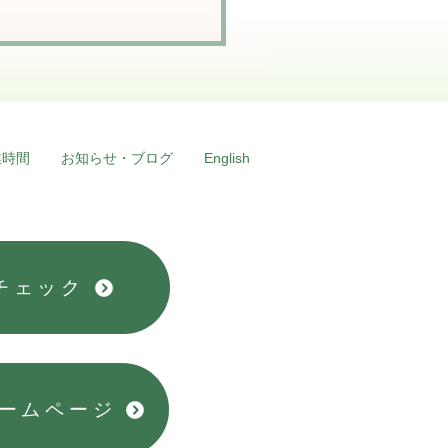
業時間
お知らせ・ブログ
English
ws★新店舗情報⑤（店内
備・駐車場）
チェック
ホームページ