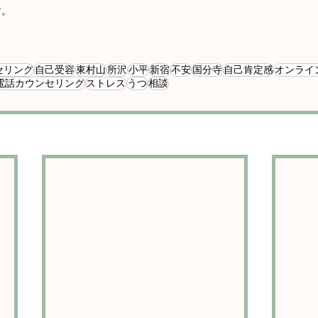
す。
セリング
自己受容
東村山
所沢
小平
新宿
不安
国分寺
自己肯定感
オンライ
電話カウンセリング
ストレス
うつ
相談