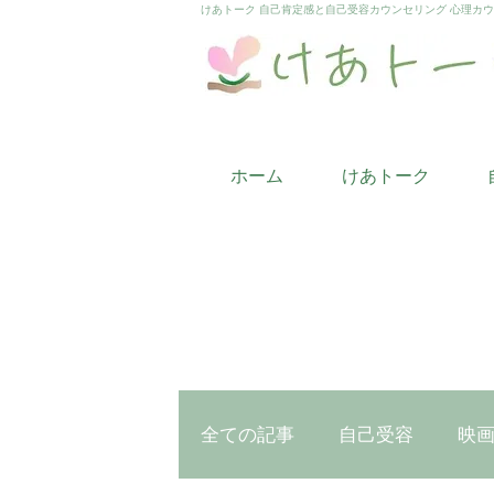
けあトーク 自己肯定感と自己受容カウンセリング 心理カ
ホーム
けあトーク
全ての記事
自己受容
映