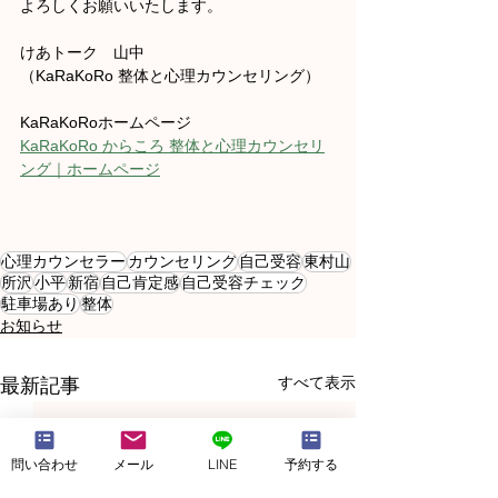
よろしくお願いいたします。
けあトーク　山中
（KaRaKoRo 整体と心理カウンセリング）
KaRaKoRoホームページ
KaRaKoRo からころ 整体と心理カウンセリ
ング｜ホームページ
心理カウンセラー
カウンセリング
自己受容
東村山
所沢
小平
新宿
自己肯定感
自己受容チェック
駐車場あり
整体
お知らせ
すべて表示
最新記事
問い合わせ
メール
LINE
予約する