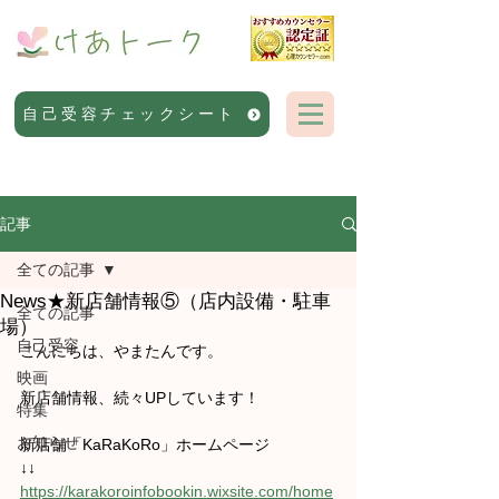
自己受容チェックシート
記事
全ての記事
News★新店舗情報⑤（店内設備・駐車
全ての記事
場）
自己受容
こんにちは、やまたんです。
映画
新店舗情報、続々UPしています！
特集
お知らせ
新店舗「KaRaKoRo」ホームページ
↓↓
https://karakoroinfobookin.wixsite.com/home