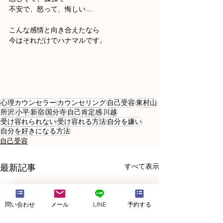
不安で、怒って、悔しい…
こんな感情と向き合えたなら
今はそれだけでハナマルです。
心理カウンセラー
カウンセリング
自己受容
東村山
所沢
小平
新宿
国分寺
自己肯定感
川越
受け容れられない
受け容れる方法
自分を嫌い
自分を好きになる方法
自己受容
すべて表示
最新記事
問い合わせ
メール
LINE
予約する